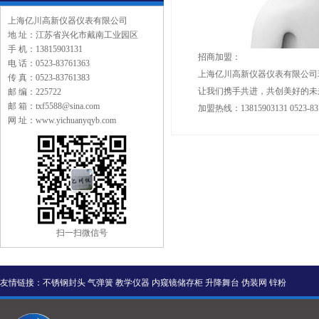
上海亿川高新仪器仪表有限公司
地 址：江苏省兴化市戴南工业园区
手 机：13815903131
招商加盟：
电 话：0523-83761363
上海亿川高新仪器仪表有限公司
传 真：0523-83761383
让我们携手共进，共创美好的未
邮 编：225722
邮 箱：txf5588@sina.com
加盟热线：13815903131 0523-837
网 址：www.yichuanyqyb.com
扫一扫微信号
友情链接：
不锈钢封头
气弹簧
教学仪器
内窥镜储存柜
升降舞台
伪装网
锌粉